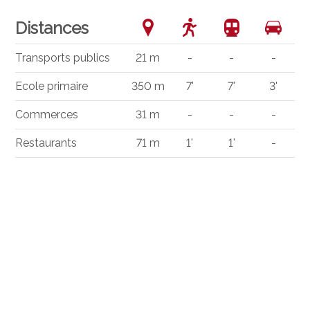
Distances
Transports publics
21 m
-
-
-
Ecole primaire
350 m
7'
7'
3'
Commerces
31 m
-
-
-
Restaurants
71 m
1'
1'
-