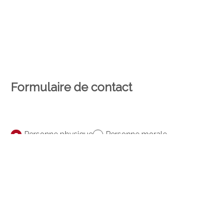
Formulaire de contact
Personne physique
Personne morale
Monsieur
Madame
Prénom
Nom