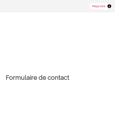
MapLibre
Formulaire de contact
Personne physique
Personne morale
Monsieur
Madame