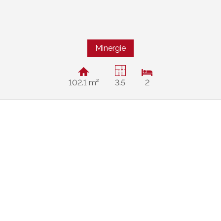
Minergie
102.1 m²
3.5
2