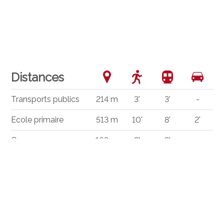
Distances
Transports publics
214 m
3'
3'
-
Ecole primaire
513 m
10'
8'
2'
Commerces
163 m
2'
2'
-
Restaurants
581 m
9'
9'
2'