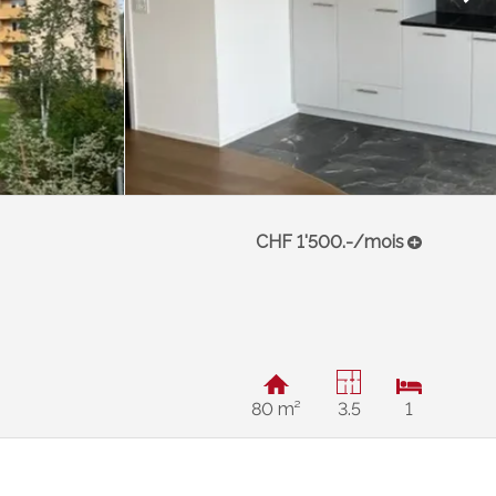
CHF 1'500.-/mois
80 m²
3.5
1