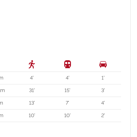
 m
4'
4'
1'
km
31'
15'
3'
 m
13'
7'
4'
 m
10'
10'
2'