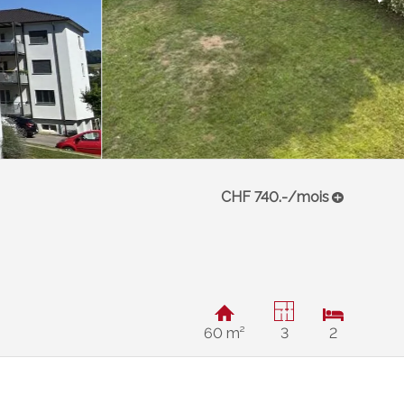
CHF 740.-/mois
60 m²
3
2