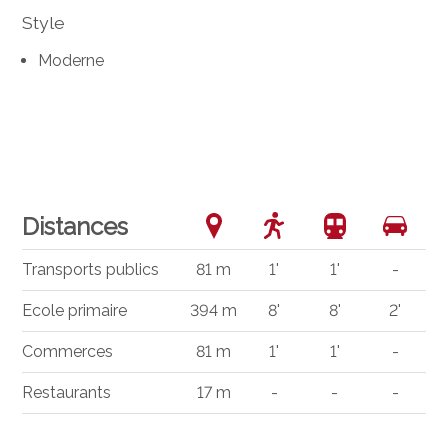
Style
Moderne
Distances
Transports publics
81 m
1'
1'
-
Ecole primaire
394 m
8'
8'
2'
Commerces
81 m
1'
1'
-
Restaurants
17 m
-
-
-