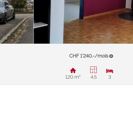
CHF 1'240.-/mois
120 m²
4.5
3