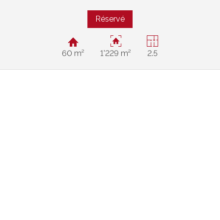
Réservé
60 m²
1'229 m²
2.5