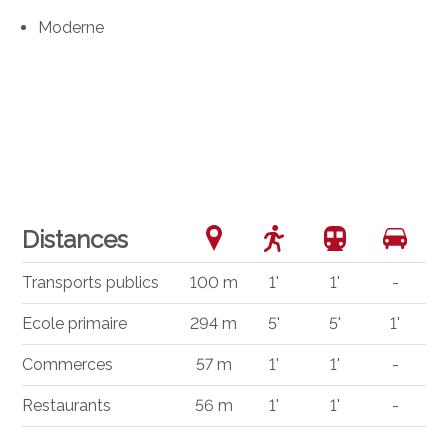
Moderne
Distances
Transports publics
100 m
1'
1'
-
Ecole primaire
294 m
5'
5'
1'
Commerces
57 m
1'
1'
-
Restaurants
56 m
1'
1'
-