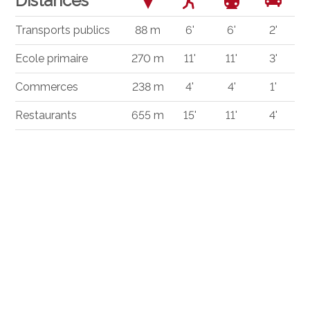
Distances
Transports publics
88 m
6'
6'
2'
Ecole primaire
270 m
11'
11'
3'
Commerces
238 m
4'
4'
1'
Restaurants
655 m
15'
11'
4'