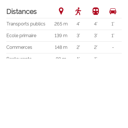
Distances
Transports publics
265 m
4'
4'
1'
Ecole primaire
139 m
3'
3'
1'
Commerces
148 m
2'
2'
-
Restaurants
88 m
1'
1'
-