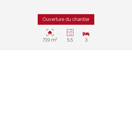
Ouverture du chantier
719 m²
5.5
3