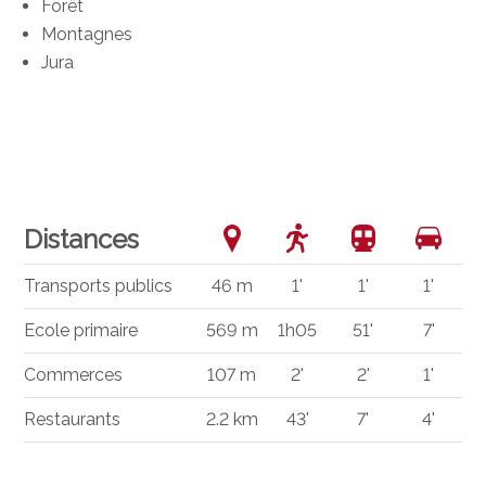
Forêt
Montagnes
Jura
Distances
Transports publics
46 m
1'
1'
1'
Ecole primaire
569 m
1h05
51'
7'
Commerces
107 m
2'
2'
1'
Restaurants
2.2 km
43'
7'
4'