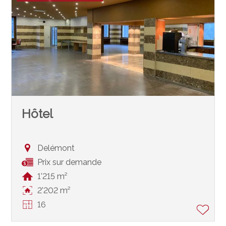
Hôtel
Delémont
Prix sur demande
1'215 m²
2'202 m²
16