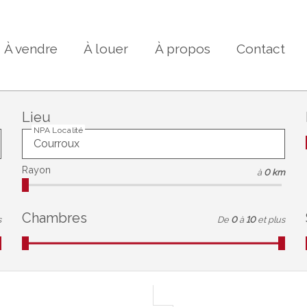
À vendre
À louer
À propos
Contact
Lieu
NPA Localité
Rayon
à
0 km
Chambres
s
De
0
à
10
et plus