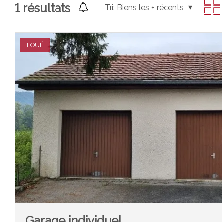
1
résultats
Tri:
Biens les + récents
LOUÉ
Garage individuel