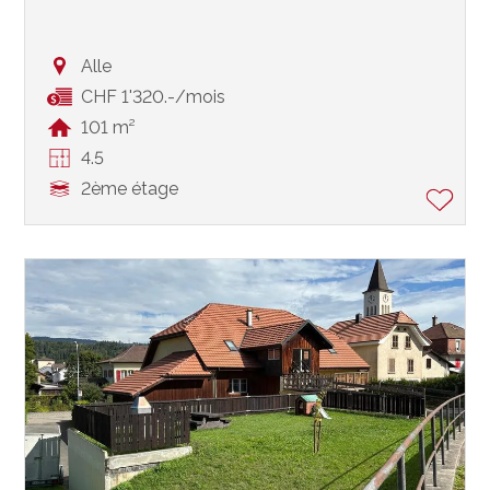
Alle
CHF 1'320.-/mois
101 m²
4.5
2ème étage