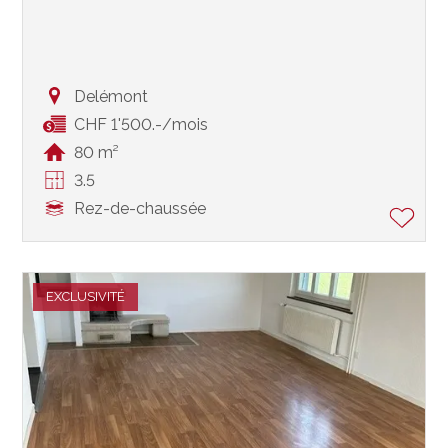
Delémont
CHF 1'500.-/mois
80 m²
3.5
Rez-de-chaussée
EXCLUSIVITÉ