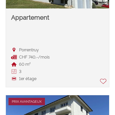
Appartement
Porrentruy
CHF 740.-/mois
60 m²
3
1er étage
PRIX AVANTAGEUX