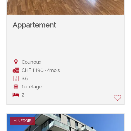
Appartement
Courroux
CHF 1'190.-/mois
3.5
1er étage
2
MINERGIE