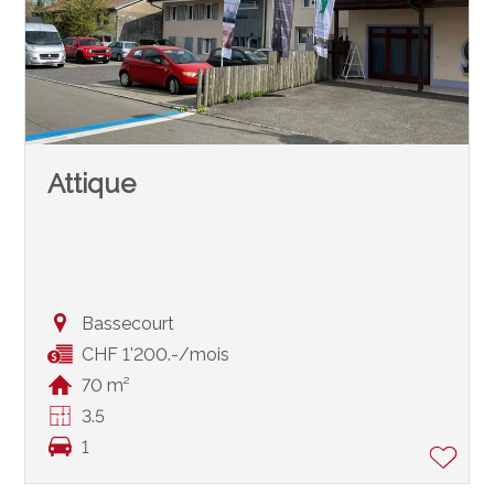
Attique
Bassecourt
CHF 1'200.-/mois
70 m²
3.5
1