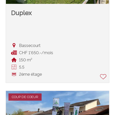
Duplex
Bassecourt
CHF 1'650.-/mois
150 m²
5.5
2ème étage
COUP DE COEUR