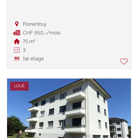
Porrentruy
CHF 950.-/mois
75 m²
3
1er étage
LOUÉ