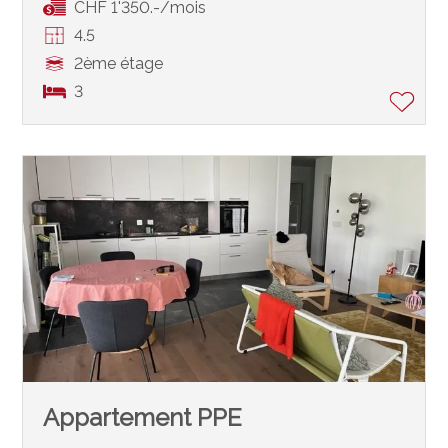
CHF 1'350.-/mois
4.5
2ème étage
3
Appartement PPE