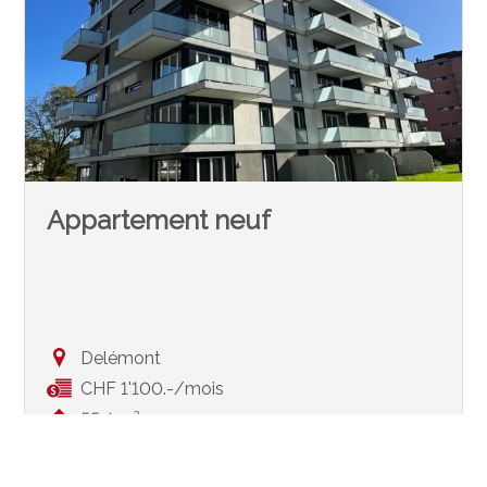
Appartement neuf
Delémont
CHF 1'100.-/mois
55.4 m²
2.5
3ème étage